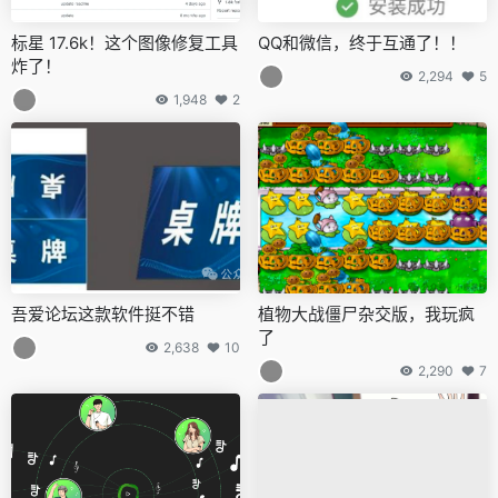
标星 17.6k！这个图像修复工具
QQ和微信，终于互通了！！
炸了！
2,294
5
1,948
2
吾爱论坛这款软件挺不错
植物大战僵尸杂交版，我玩疯
了
2,638
10
2,290
7