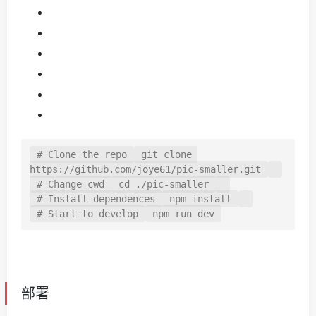
# Clone the repo
git
clone 
https://github.com/joye61/pic-smaller.git
# Change cwd
cd
./pic-smaller
# Install dependences
npm
install
# Start to develop
npm
run dev
部署