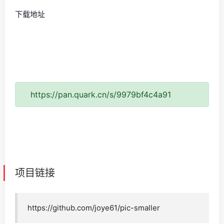
下载地址
https://pan.quark.cn/s/9979bf4c4a91
项目链接
https://github.com/joye61/pic-smaller